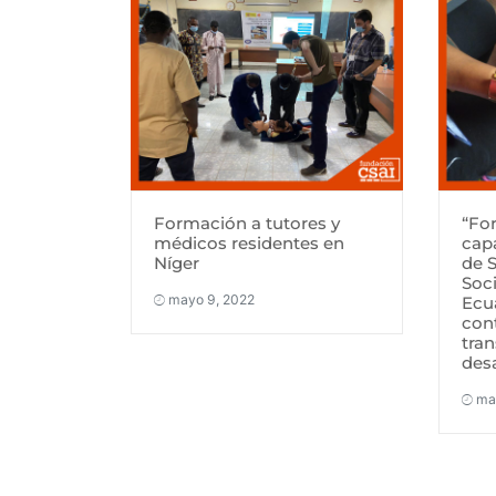
Formación a tutores y
“For
médicos residentes en
cap
Níger
de 
Soc
mayo 9, 2022
Ecua
con
tran
des
ma