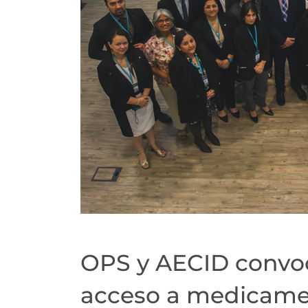
OPS y AECID convo
acceso a medicamen