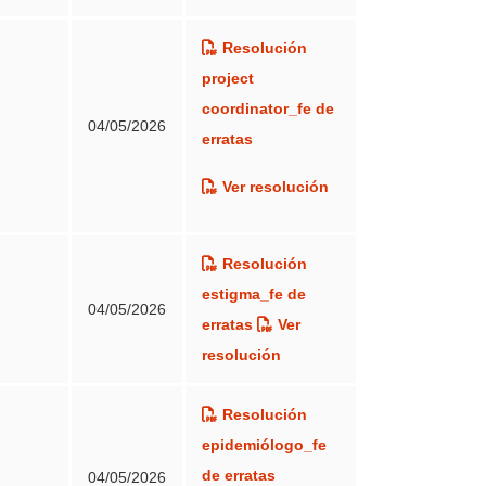
Resolución
project
coordinator_fe de
04/05/2026
erratas
.S.P., una vez examinada la documentación
Ver resolución
a Infantil acuerda declarar la convocatoria
Resolución
estigma_fe de
04/05/2026
erratas
Ver
la organización de los servicios de salud
”.
resolución
Resolución
.S.P., una vez examinada la documentación
epidemiólogo_fe
o a la mejora del acceso a la atención y la
de erratas
04/05/2026