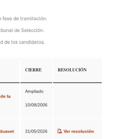
la organización de los servicios de salud
”.
 fase de tramitación.
ibunal de Selección.
.S.P., una vez examinada la documentación
ad de los candidatos.
o a la mejora del acceso a la atención y la
unitaria en Marruecos (AVERROES II)”, acuerda
CIERRE
RESOLUCIÓN
Ampliado
de la
10/08/2006
.S.P., una vez examinada la documentación
royecto CHESSMEN, acuerda la cobertura del
eduavet
31/05/2026
Ver resolución