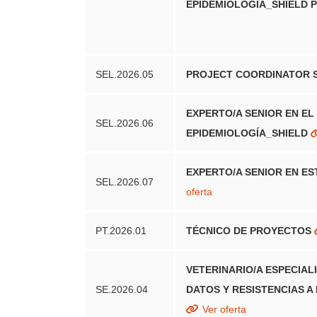
organización de los servicios de salud median
EPIDEMIOLOGÍA_SHIELD P
declarar la convocatoria desierta.
Descargar Resolución
Gestor de proyecto INVESTEN
.
SEL.2026.05
PROJECT COORDINATOR 
Resolución plaza de gestor del proyecto «Ap
EXPERTO/A SENIOR EN EL
Convocatoria 14 de octubre de 2022
SEL.2026.06
EPIDEMIOLOGÍA_SHIELD
La Fundación Estatal, Salud, Infancia y Biene
provisión de una plaza de gestor del proyecto
EXPERTO/A SENIOR EN E
declarar la cobertura del puesto por:
SEL.2026.07
oferta
Descargar Resolución
Gestor de proyecto INVESTEN.
Á
PT.2026.01
TÉCNICO DE PROYECTOS
RESOLUCIÓN DE UNA (1
Resolución plaza de gestor del proyecto «Ap
DE PROJECT COORDIN
VETERINARIO/A ESPECIALI
Convocatoria 14 de septiembre de 2022
SE.2026.04
DATOS Y RESISTENCIAS A
Convocatoria 25/12/2025
La Fundación Estatal, Salud, Infancia y Biene
Ver oferta