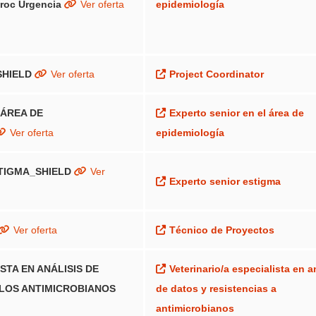
te el acompañamiento al desarrollo de la salud familiar y com
roc Urgencia
Ver oferta
epidemiología
 Rocío Fernández‐Mellado González. 03-nov
SHIELD
Ver oferta
Project Coordinator
oyo Científico‐Técnico a los Encuentros Internacionales de 
 ÁREA DE
Experto senior en el área de
Ver oferta
epidemiología
star Social, F.S.P. (CSAI), una vez examinada la documentación
 «Apoyo Científico‐Técnico a los Encuentros Internacionales d
STIGMA_SHIELD
Ver
Experto senior estigma
ngeles Cabello González. 04-oct.-22
Ver oferta
Técnico de Proyectos
) PLAZA
oyo Científico‐Técnico a los Encuentros Internacionales de 
ATOR
STA EN ANÁLISIS DE
Veterinario/a especialista en a
 LOS ANTIMICROBIANOS
de datos y resistencias a
star Social, F.S.P. (CSAI), una vez examinada la documentación
antimicrobianos