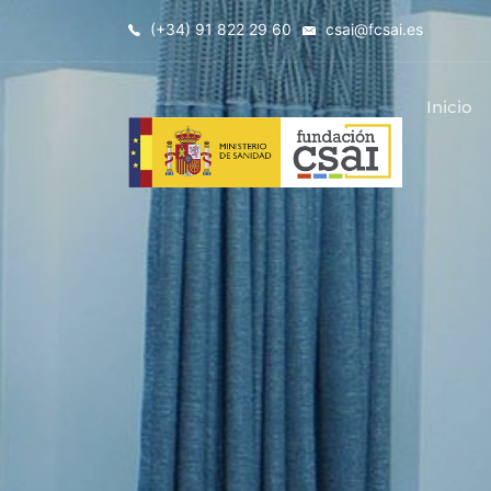
(+34) 91 822 29 60
csai@fcsai.es
Inicio