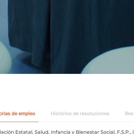
rias de empleo
Histórico de resoluciones
Res
-22
e anualidad hay cincuenta y una p
ción Estatal, Salud, Infancia y Bienestar Social, F.S.P.,