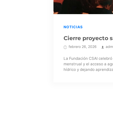
NOTICIAS
Cierre proyecto
febrero 26, 2026
adm
La Fundación CSAI celebró 
menstrual y el acceso a ag
hídrico y dejando aprendiza