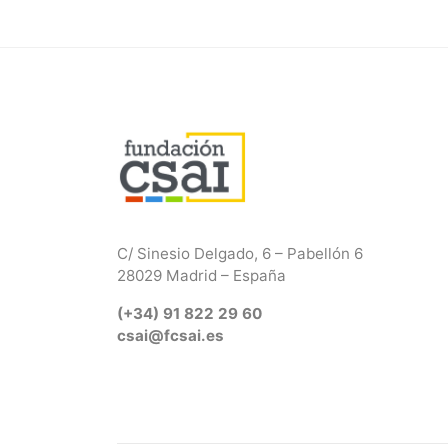
C/ Sinesio Delgado, 6 – Pabellón 6
28029 Madrid – España
(+34) 91 822 29 60
csai@fcsai.es